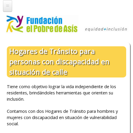
Pasar al
contenido
principal
Inicio
Quienes somos
Nuestra Historia
Servicios
Hogares de Tránsito para
Staff
Trabajo Social
Programas
personas con discapacidad en
Trabajo en Red
Farmacia
Colaboración
La Fundación en números
situación de calle
Comedor
Club Amigos de la Fundación
Comunicación
Ropería
Tiene como objetivo lograr la vida independiente de los
Colaboración Empresas
Peluquería
residentes, brindándoles herramientas que orienten su
Novedades
Imágenes
Voluntariado
inclusión.
Consultorio Clínico
Prensa
Contacto
Opciones de Voluntariado
Consultorio Psicológico
Contamos con dos Hogares de Tránsito para hombres y
Newsletter
Colaborá Ahora
mujeres con discapacidad en situación de vulnerabilidad
Duchas y Lavado de Ropa
Programa de radio
social.
Actividades socio-culturales