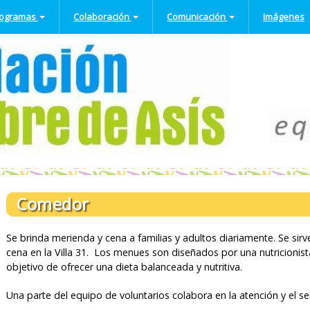
Pasar al
rogramas
Colaboración
Comunicación
Imágenes
contenido
principal
OGARES
Club Amigos de la Fundación
CAPACITACIÓN Y
Novedades
NIÑEZ
REVINCULACIÓN
gares de
Salud y Nutrición
Colaboración Empresas
Prensa
LABORAL
ánsito para
Apadrinamiento
Voluntariado
Newsletter
rsonas con
Salir al encuentro
Escolar
scapacidad en
Opciones de Voluntariado
Programa de radio
Inclusión Digital
tuación de calle
Colaborá Ahora
Programa de
ntro de Día
capacitación y
motivación del
<NONE>
o
voluntario
Ropa
Comedor
urales
Se brinda merienda y cena a familias y adultos diariamente. Se s
cena en la Villa 31. Los menues son diseñados por una nutricionis
objetivo de ofrecer una dieta balanceada y nutritiva.
Una parte del equipo de voluntarios colabora en la atención y el se