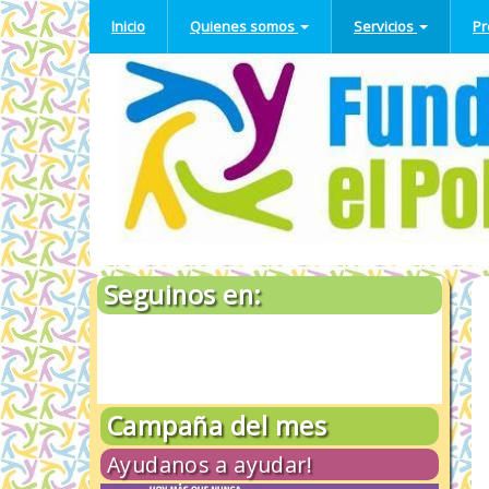
Inicio
Quienes somos
Servicios
P
Nuestra Historia
Trabajo Social
H
Ho
Staff
Farmacia
Tr
Trabajo en Red
Comedor
pe
di
La Fundación en números
Ropería
si
Peluquería
Ce
Consultorio Clínico
Consultorio Psicológic
Seguinos en:
Duchas y Lavado de 
Actividades socio-cult
Campaña del mes
Ayudanos a ayudar!